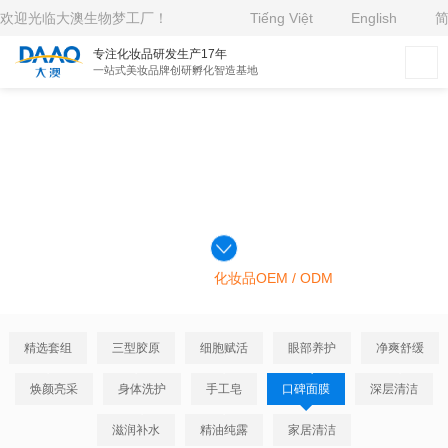
欢迎光临大澳生物梦工厂！
Tiếng Việt
English
专注化妆品研发生产17年
一站式美妆品牌创研孵化智造基地
口碑面膜
>
>
主页
产品中心
口碑面膜
大澳生物为您提供优质的
化妆品OEM / ODM
定制服务
精选套组
三型胶原
细胞赋活
眼部养护
净爽舒缓
焕颜亮采
身体洗护
手工皂
口碑面膜
深层清洁
滋润补水
精油纯露
家居清洁